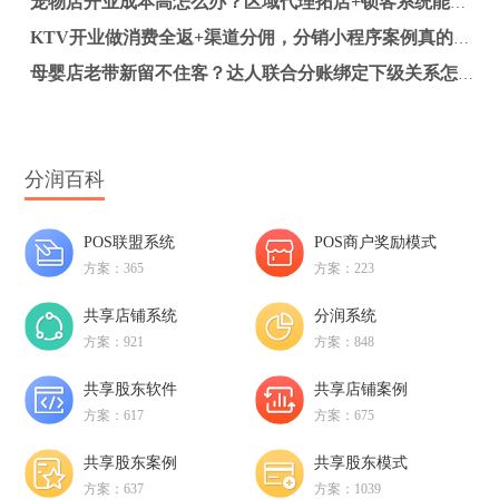
宠物店开业成本高怎么办？区域代理拓店+锁客系统能否降低获客费
KTV开业做消费全返+渠道分佣，分销小程序案例真的能带来复购吗？
母婴店老带新留不住客？达人联合分账绑定下级关系怎么做
分润百科
POS联盟系统
POS商户奖励模式
方案：365
方案：223
共享店铺系统
分润系统
方案：921
方案：848
共享股东软件
共享店铺案例
方案：617
方案：675
共享股东案例
共享股东模式
方案：637
方案：1039