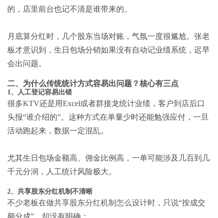
的，店里前台也记不清是谁带来的。
月底算分红时，几个股东当场对账，气氛一度很尴尬。张老
板才意识到，生日包场分销如果没有自动记业绩系统，迟早
会出问题。
二、为什么传统统计方式容易出问题？核心有三点
1、人工登记容易出错
很多KTV还是用Excel或者群接龙统计业绩，客户到店后口
头报“谁介绍的”。这种方式在单量少时还能勉强应付，一旦
活动跑起来，数据一定混乱。
尤其生日包场金额高、佣金比例高，一单可能涉及几百到几
千元分润，人工统计风险极大。
2、共享股东分红机制不清晰
不少老板在做
共享股东分红机制怎么设计
时，只说“按成交
额分成”，却没有明确：