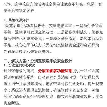
40%。这种
花店充值活动现金风险
让他夜不能寐，急需一套
安全系统锁定客户。
2、风险根源分析
“先充后送”活动看似吸金，实则隐患重重：一是预付卡管理
不善，退款潮引发现金流波动；二是锁客机制缺失，顾客充
值后未转化为忠实会员；三是缺乏分润激励，老客带新动力
不足。核心在于传统方式无法动态监控资金流和会员行为，
导致花店裂变营销策略失效。
二、解决方案：分润宝锁客系统安全设计
1、分润宝的核心优势
针对张老板的痛点，
分润宝锁客功能应用
提供一站式方案：
通过智能锁客系统，自动追踪会员消费习惯，预防退款风
险；结合共享股东模式，老客带新可获佣金激励，提升裂变
率；系统还内置现金流预警，确保预付卡资金安全。例如，
分润宝的会员预付卡管理功能，能实时分析充值数据，避免
资金断链。