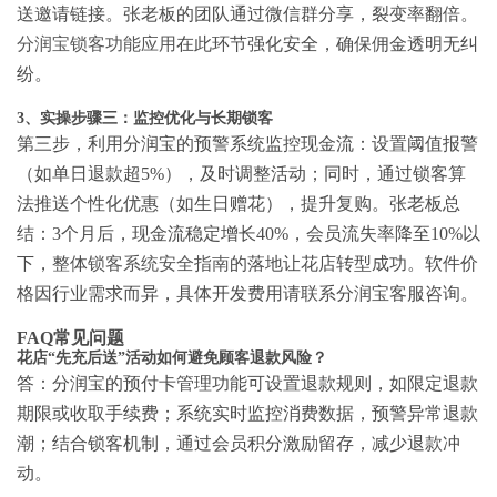
送邀请链接。张老板的团队通过微信群分享，裂变率翻倍。
分润宝锁客功能应用
在此环节强化安全，确保佣金透明无纠
纷。
3、实操步骤三：监控优化与长期锁客
第三步，利用分润宝的预警系统监控现金流：设置阈值报警
（如单日退款超5%），及时调整活动；同时，通过锁客算
法推送个性化优惠（如生日赠花），提升复购。张老板总
结：3个月后，现金流稳定增长40%，会员流失率降至10%以
下，整体
锁客系统安全指南
的落地让花店转型成功。软件价
格因行业需求而异，具体开发费用请联系分润宝客服咨询。
FAQ常见问题
花店“先充后送”活动如何避免顾客退款风险？
答：分润宝的预付卡管理功能可设置退款规则，如限定退款
期限或收取手续费；系统实时监控消费数据，预警异常退款
潮；结合锁客机制，通过会员积分激励留存，减少退款冲
动。