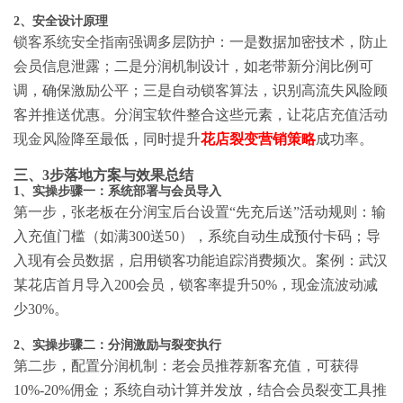
2、安全设计原理
锁客系统安全指南
强调多层防护：一是数据加密技术，防止
会员信息泄露；二是分润机制设计，如老带新分润比例可
调，确保激励公平；三是自动锁客算法，识别高流失风险顾
客并推送优惠。分润宝软件整合这些元素，让
花店充值活动
现金风险
降至最低，同时提升
花店裂变营销策略
成功率。
三、3步落地方案与效果总结
1、实操步骤一：系统部署与会员导入
第一步，张老板在分润宝后台设置“先充后送”活动规则：输
入充值门槛（如满300送50），系统自动生成预付卡码；导
入现有会员数据，启用锁客功能追踪消费频次。案例：武汉
某花店首月导入200会员，锁客率提升50%，现金流波动减
少30%。
2、实操步骤二：分润激励与裂变执行
第二步，配置分润机制：老会员推荐新客充值，可获得
10%-20%佣金；系统自动计算并发放，结合会员裂变工具推