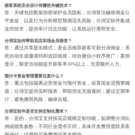
锁客系统安全设计有哪些关键技术？
答：关键包括数据加密保护会员隐私，分润算法确保佣金公
平发放，以及行为分析模型预测流失风险；分润宝软件集成
这些技术，提供审计日志功能，让系统运行透明安全。
分润宝如何帮助花店实现会员裂变？
答：通过共享股东模式，老会员推荐新客可获分润佣金；系
统自动生成邀请码和追踪链接，结合微信小程序推广；案例
显示，裂变活动能提升新客率30%以上，无需额外人力。
预付卡资金管理需要注意什么？
答：重点包括隔离运营资金与预付资金，设置现金流预警阈
值；分润宝提供实时报表，帮助优化充值规则；建议定期审
计，避免挪用风险，确保合规。
分润宝软件是否支持定制化需求？
答：是的，分润宝支持按花店规模定制功能，如调整分润比
例或锁客参数；不同行业需求不同，具体开发费用需联系客
服评估；试用版可免费测试基本模块。