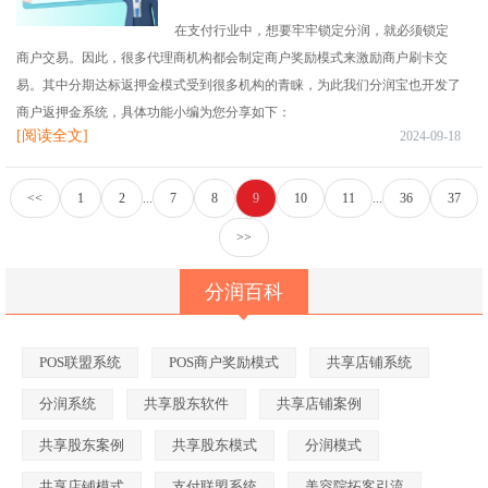
在支付行业中，想要牢牢锁定分润，就必须锁定
商户交易。因此，很多代理商机构都会制定商户奖励模式来激励商户刷卡交
易。其中分期达标返押金模式受到很多机构的青睐，为此我们分润宝也开发了
商户返押金系统，具体功能小编为您分享如下：
[阅读全文]
2024-09-18
<<
1
2
...
7
8
9
10
11
...
36
37
>>
分润百科
POS联盟系统
POS商户奖励模式
共享店铺系统
分润系统
共享股东软件
共享店铺案例
共享股东案例
共享股东模式
分润模式
共享店铺模式
支付联盟系统
美容院拓客引流