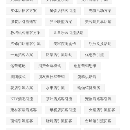
实体店拓客方案
餐饮店拓客引流
充值活动方案
服装店引流拓客
异业联盟方案
美容院共享店铺
教培机构拓客方案
儿童乐园引流活动
汽修门店拓客引流
美容院闺蜜卡
积分兑换活动
一元拓客方案
奶茶店引流活动
优惠券引流
运营笔记
消费全返模式
创意营销思维
拼团模式
朋友圈社群营销
蛋糕烘焙店
花店引流方案
水果店引流
瑜伽馆健身房
KTV酒吧引流
茶叶店拓客引流
宠物店拓客引流
建材家居店拓客
母婴店拓客引流
火锅店引流拓客
面馆引流拓客
烧烤店引流拓客
台球馆引流拓客