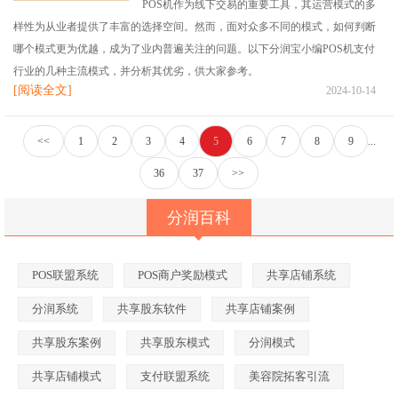
POS机作为线下交易的重要工具，其运营模式的多
样性为从业者提供了丰富的选择空间。然而，面对众多不同的模式，如何判断
哪个模式更为优越，成为了业内普遍关注的问题。以下分润宝小编POS机支付
行业的几种主流模式，并分析其优劣，供大家参考。
[阅读全文]
2024-10-14
<<
1
2
3
4
5
6
7
8
9
...
36
37
>>
分润百科
POS联盟系统
POS商户奖励模式
共享店铺系统
分润系统
共享股东软件
共享店铺案例
共享股东案例
共享股东模式
分润模式
共享店铺模式
支付联盟系统
美容院拓客引流