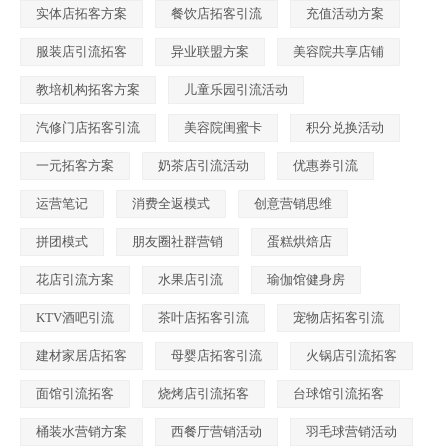
实体店拓客方案
餐饮店拓客引流
充值活动方案
服装店引流拓客
异业联盟方案
美容院共享店铺
教培机构拓客方案
儿童乐园引流活动
汽修门店拓客引流
美容院闺蜜卡
积分兑换活动
一元拓客方案
奶茶店引流活动
优惠券引流
运营笔记
消费全返模式
创意营销思维
拼团模式
朋友圈社群营销
蛋糕烘焙店
花店引流方案
水果店引流
瑜伽馆健身房
KTV酒吧引流
茶叶店拓客引流
宠物店拓客引流
建材家居店拓客
母婴店拓客引流
火锅店引流拓客
面馆引流拓客
烧烤店引流拓客
台球馆引流拓客
桶装水营销方案
西餐厅营销活动
羽毛球营销活动