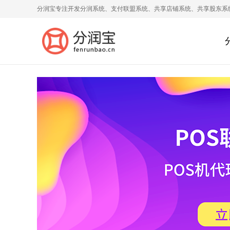
分润宝专注开发分润系统、支付联盟系统、共享店铺系统、共享股东系