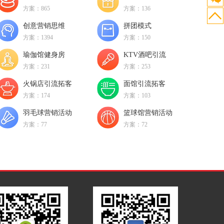
方案：865
方案：136
创意营销思维
拼团模式
置顶
方案：1394
方案：150
瑜伽馆健身房
KTV酒吧引流
方案：231
方案：253
火锅店引流拓客
面馆引流拓客
方案：174
方案：103
羽毛球营销活动
篮球馆营销活动
方案：77
方案：72