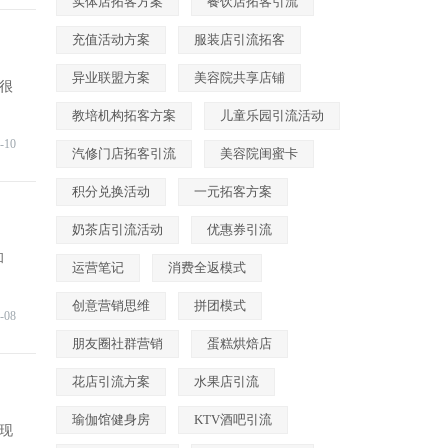
实体店拓客方案
餐饮店拓客引流
充值活动方案
服装店引流拓客
异业联盟方案
美容院共享店铺
很
教培机构拓客方案
儿童乐园引流活动
-10
汽修门店拓客引流
美容院闺蜜卡
积分兑换活动
一元拓客方案
奶茶店引流活动
优惠券引流
和
运营笔记
消费全返模式
创意营销思维
拼团模式
-08
朋友圈社群营销
蛋糕烘焙店
花店引流方案
水果店引流
瑜伽馆健身房
KTV酒吧引流
现