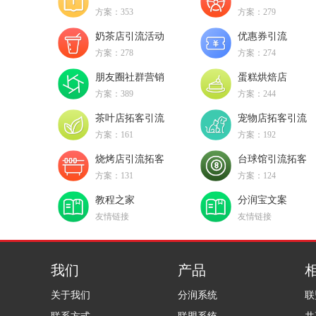
方案：353
方案：279
奶茶店引流活动
优惠券引流
方案：278
方案：274
朋友圈社群营销
蛋糕烘焙店
方案：389
方案：244
茶叶店拓客引流
宠物店拓客引流
方案：161
方案：192
烧烤店引流拓客
台球馆引流拓客
方案：131
方案：124
教程之家
分润宝文案
友情链接
友情链接
我们
产品
关于我们
分润系统
联