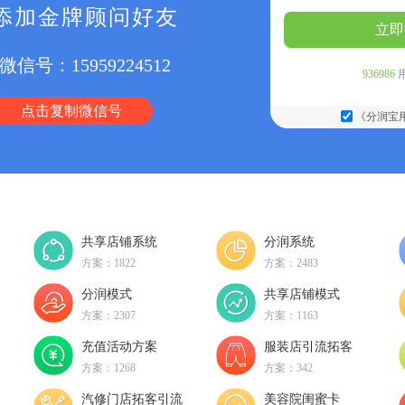
添加金牌顾问好友
立即
微信号：
15959224512
936986
点击复制微信号
《分润宝
共享店铺系统
分润系统
方案：1822
方案：2483
分润模式
共享店铺模式
方案：2307
方案：1163
充值活动方案
服装店引流拓客
方案：1268
方案：342
动
汽修门店拓客引流
美容院闺蜜卡