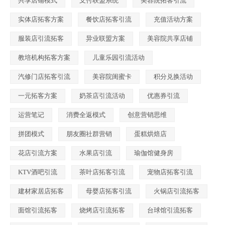
共享店铺模式
支付联盟系统
美容院拓客引流
实体店拓客方案
餐饮店拓客引流
充值活动方案
服装店引流拓客
异业联盟方案
美容院共享店铺
教培机构拓客方案
儿童乐园引流活动
汽修门店拓客引流
美容院闺蜜卡
积分兑换活动
一元拓客方案
奶茶店引流活动
优惠券引流
运营笔记
消费全返模式
创意营销思维
拼团模式
朋友圈社群营销
蛋糕烘焙店
花店引流方案
水果店引流
瑜伽馆健身房
KTV酒吧引流
茶叶店拓客引流
宠物店拓客引流
建材家居店拓客
母婴店拓客引流
火锅店引流拓客
面馆引流拓客
烧烤店引流拓客
台球馆引流拓客