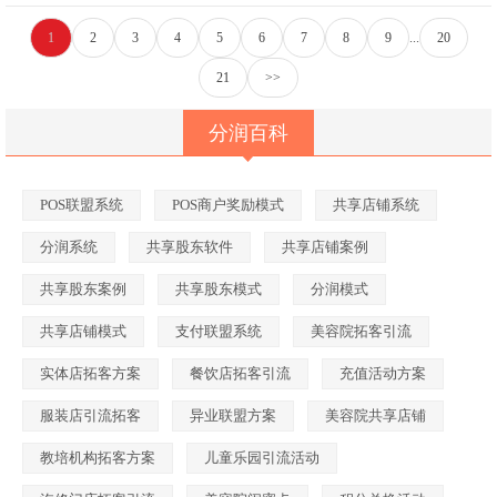
1
2
3
4
5
6
7
8
9
...
20
21
>>
分润百科
POS联盟系统
POS商户奖励模式
共享店铺系统
分润系统
共享股东软件
共享店铺案例
共享股东案例
共享股东模式
分润模式
共享店铺模式
支付联盟系统
美容院拓客引流
实体店拓客方案
餐饮店拓客引流
充值活动方案
服装店引流拓客
异业联盟方案
美容院共享店铺
教培机构拓客方案
儿童乐园引流活动