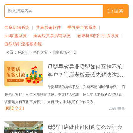
搜索
共享店铺系统
共享股东软件
手续费全返系统
pos联盟系统
美容院共享店铺系统
教培机构招生引流系统
游乐场引流拓客系统
位置：
分润宝
>
营销方案
>
母婴店拓客引流
母婴早教异业联盟如何互推不抢
客户？门店老板最该先解决这3个
问题
母婴早教做异业联盟，关键不是“谁给谁导流”，而
是先把客群、利益和规则定清楚。本文结合杭州一位母婴店老板的真实场景，
讲清楚如何互推不抢客户、如何用分润机制稳住合作关系。
[阅读全文]
2026-08-07
母婴门店做社群团购怎么设计会