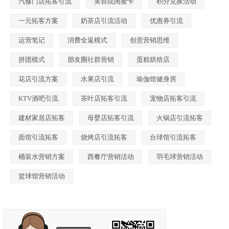
汽修门店拓客引流
美容院闺蜜卡
积分兑换活动
一元拓客方案
奶茶店引流活动
优惠券引流
运营笔记
消费全返模式
创意营销思维
拼团模式
朋友圈社群营销
蛋糕烘焙店
花店引流方案
水果店引流
瑜伽馆健身房
KTV酒吧引流
茶叶店拓客引流
宠物店拓客引流
建材家居店拓客
母婴店拓客引流
火锅店引流拓客
面馆引流拓客
烧烤店引流拓客
台球馆引流拓客
桶装水营销方案
西餐厅营销活动
羽毛球营销活动
篮球馆营销活动