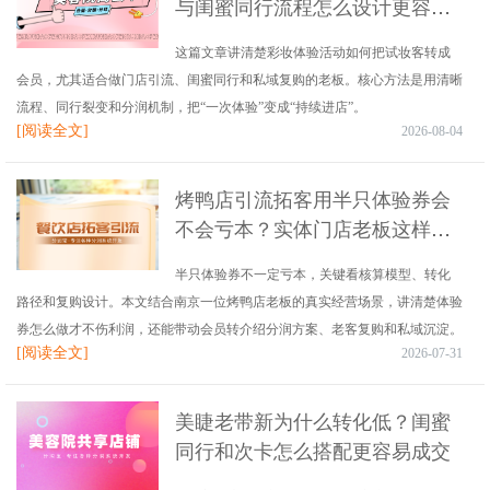
与闺蜜同行流程怎么设计更容易
成交
这篇文章讲清楚彩妆体验活动如何把试妆客转成
会员，尤其适合做门店引流、闺蜜同行和私域复购的老板。核心方法是用清晰
流程、同行裂变和分润机制，把“一次体验”变成“持续进店”。
[阅读全文]
2026-08-04
烤鸭店引流拓客用半只体验券会
不会亏本？实体门店老板这样做
更稳
半只体验券不一定亏本，关键看核算模型、转化
路径和复购设计。本文结合南京一位烤鸭店老板的真实经营场景，讲清楚体验
券怎么做才不伤利润，还能带动会员转介绍分润方案、老客复购和私域沉淀。
[阅读全文]
2026-07-31
美睫老带新为什么转化低？闺蜜
同行和次卡怎么搭配更容易成交