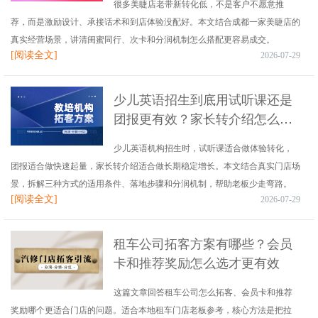
很多美睫店老带新转化低，不是客户不愿意推
荐，而是激励设计、承接话术和到店体验没配好。本文结合成都一家美睫店的
真实经营场景，讲清闺蜜同行、次卡和分润机制怎么搭配更容易成交。
[阅读全文]
2026-07-29
少儿英语招生到底用试听课还是
团报更有效？家长转介绍怎么做
才更稳
少儿英语机构招生时，试听课适合做体验转化，
团报适合做快速起量，家长转介绍适合做长期稳定增长。本文结合真实门店场
景，拆解三种方式的适用条件、落地步骤和分润机制，帮助老板少走弯路。
[阅读全文]
2026-07-29
租车公司拓客方案有哪些？会员
卡和推荐奖励怎么选才更有效
这篇文章回答租车公司怎么拓客、会员卡和推荐
奖励哪个更适合门店的问题。适合本地租车门店老板参考，核心方法是把拉