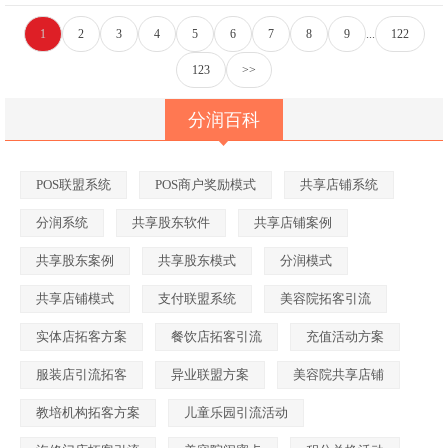
1
2
3
4
5
6
7
8
9
...
122
123
>>
分润百科
POS联盟系统
POS商户奖励模式
共享店铺系统
分润系统
共享股东软件
共享店铺案例
共享股东案例
共享股东模式
分润模式
共享店铺模式
支付联盟系统
美容院拓客引流
实体店拓客方案
餐饮店拓客引流
充值活动方案
服装店引流拓客
异业联盟方案
美容院共享店铺
教培机构拓客方案
儿童乐园引流活动