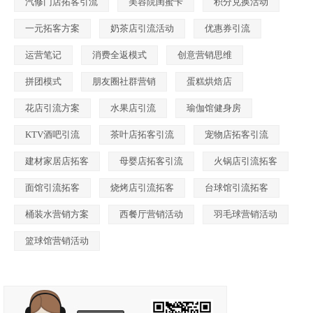
汽修门店拓客引流
美容院闺蜜卡
积分兑换活动
一元拓客方案
奶茶店引流活动
优惠券引流
运营笔记
消费全返模式
创意营销思维
拼团模式
朋友圈社群营销
蛋糕烘焙店
花店引流方案
水果店引流
瑜伽馆健身房
KTV酒吧引流
茶叶店拓客引流
宠物店拓客引流
建材家居店拓客
母婴店拓客引流
火锅店引流拓客
面馆引流拓客
烧烤店引流拓客
台球馆引流拓客
桶装水营销方案
西餐厅营销活动
羽毛球营销活动
篮球馆营销活动